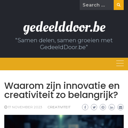
Skip
Search
to
for:
content
gedeelddoor.be
"Samen delen, samen groeien met
GedeeldDoor.be"
Waarom zijn innovatie en
creativiteit zo belangrijk?
17 NOVEMBER 2023
CREATIVITEIT