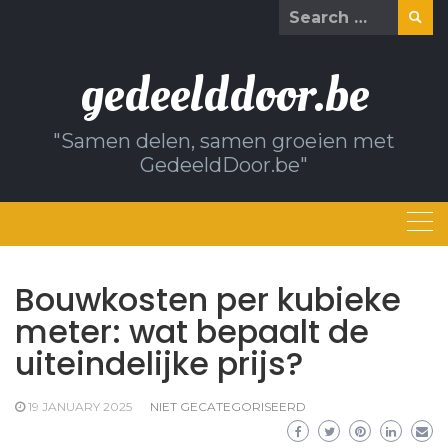
Skip
Search
to
for:
content
gedeelddoor.be
"Samen delen, samen groeien met
GedeeldDoor.be"
Bouwkosten per kubieke
meter: wat bepaalt de
uiteindelijke prijs?
19 JANUARY 2025
NIET GECATEGORISEERD